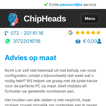
Echte
persoonlijke
service
ChipHeads
072 - 201 61 16
Home
31722016116
€
0,00
Game PC
Advies
Advies op maat
Over ons
Komt u er zelf niet helemaal uit met behulp van onze
Informatie
configurator, omdat u bijvoorbeeld niet weet wat u
nodig hebt? Wij helpen uw graag met de juiste keuze
FAQ
voor de perfecte PC op maat. Geef middels dit
formulier uw gewenste voorkeuren aan.
Contact
Het invullen van alle velden is niet verplicht, maar
probeer zoveel mogelijk per onderdeel aan te geven