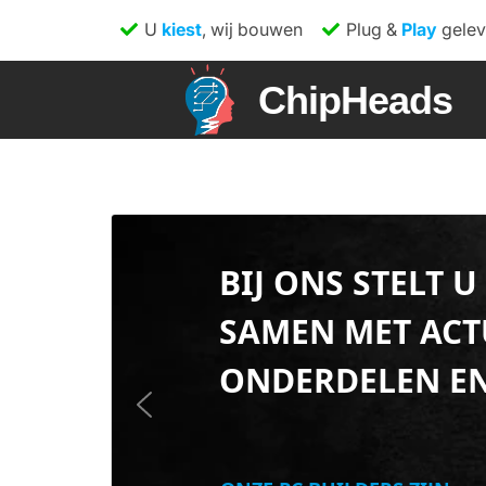
U
kiest
, wij bouwen
Plug &
Play
gelev
ChipHeads
BIJ ONS STELT U
SAMEN MET ACT
ONDERDELEN EN