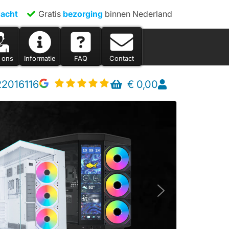
acht
Gratis
bezorging
binnen Nederland
 ons
Informatie
FAQ
Contact
22016116
€
0,00