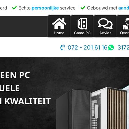
erd
Echte
persoonlijke
service
Gebouwd met
aand
Home
Game PC
Advies
Over
072 - 201 61 16
317
 EEN PC
UELE
 KWALITEIT