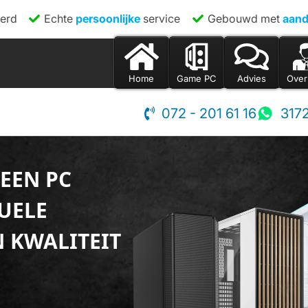
erd
Echte
persoonlijke
service
Gebouwd met
aand
Home
Game PC
Advies
Over
072 - 201 61 16
317
 EEN PC
UELE
 KWALITEIT