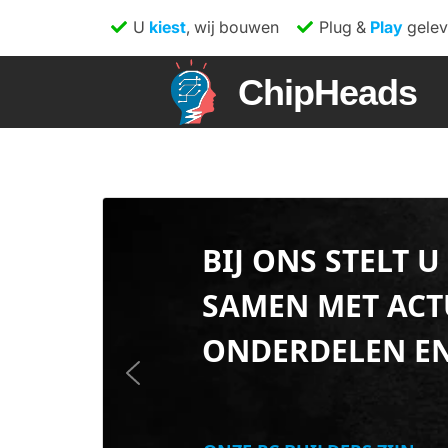
U
kiest
, wij bouwen
Plug &
Play
gelev
ChipHeads
BIJ ONS STELT U
SAMEN MET ACT
ONDERDELEN EN