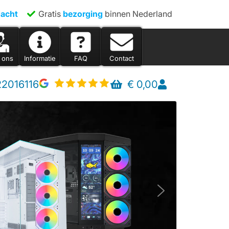
acht
Gratis
bezorging
binnen Nederland
 ons
Informatie
FAQ
Contact
22016116
€
0,00