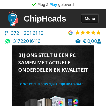
Plug &
Play
geleverd
ChipHeads
072 - 201 61 16
Home
31722016116
€
0,00
Game PC
BIJ ONS STELT U EEN PC
Advies
SAMEN MET ACTUELE
Over ons
ONDERDELEN EN KWALITEIT
Informatie
ONZE PC BUILDERS ZIJN ALTIJD UP-TO-DATE
FAQ
Contact