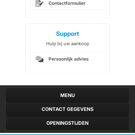
Contactformulier
Support
Hulp bij uw aankoop
Persoonlijk advies
MENU
CONTACT GEGEVENS
Home
Game PC
De Telefooncentrale
OPENINGSTIJDEN
Koelmalaan 350
Advies
Over ons
1812 PS Alkmaar